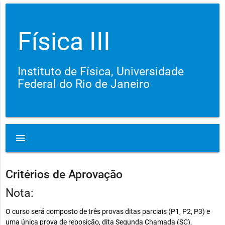
Física III
Instituto de Física, Universidade
Federal do Rio de Janeiro
menu
Critérios de Aprovação
Nota:
O curso será composto de três provas ditas parciais (P1, P2, P3) e
uma única prova de reposição, dita Segunda Chamada (SC),