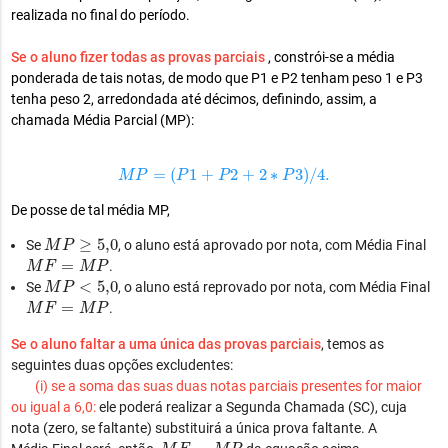
realizada no final do período.
Se o aluno fizer todas as provas parciais
, constrói-se a média
ponderada de tais notas, de modo que P1 e P2 tenham peso 1 e P3
tenha peso 2, arredondada até décimos, definindo, assim, a
chamada Média Parcial (MP):
M
P
=
(
P
1
+
P
2
+
2
∗
P
3
)
/
4.
=
(
1
+
2
+
2
∗
3
)
/
4.
M
P
P
P
P
De posse de tal média MP,
M
P
≥
5
,
0
≥
5
,
0
Se
, o aluno está aprovado por nota, com Média Final
M
P
M
F
=
M
P
=
.
M
F
M
P
M
P
<
5
,
0
<
5
,
0
Se
, o aluno está reprovado por nota, com Média Final
M
P
M
F
=
M
P
=
.
M
F
M
P
Se o aluno faltar a uma única das provas parciais
, temos as
seguintes duas opções excludentes:
(i) se a soma das suas duas notas parciais presentes for maior
ou igual a 6,0:
ele poderá realizar a Segunda Chamada (SC), cuja
nota (zero, se faltante) substituirá a única prova faltante. A
M
F
=
M
P