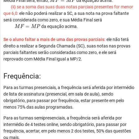
=
Média Final será, então,
da equação acima.
M
F
M
P
(ii) se a soma das suas duas notas parciais presentes for menor
que 6,0:
ele não poderá realizar a SC, a sua nota na prova faltante
será considerada como zero, e sua Média Final será
M
F
=
M
P
=
da equação acima.
M
F
M
P
Se o aluno faltar a mais de uma das provas parciais:
ele não terá
direito a realizar a Segunda Chamada (SC), suas notas nas provas
parciais faltantes serão consideradas como zero, e ele será
reprovado com Média Final igual a MP/2.
Frequência:
Para as turmas presenciais, a frequência será aferida por intermédio
de lista de assinatura (presencial, em sala de aula), sendo
obrigatório, para passar por frequência, estar presente em pelo
menos 75% das aulas programadas.
Para as turmas semipresenciais, a frequência será aferida por
intermédio de 4 testes online, sendo obrigatório, para passar por
frequência, acertar, em pelo menos 2 dos testes, 50% das questões
ou mais.